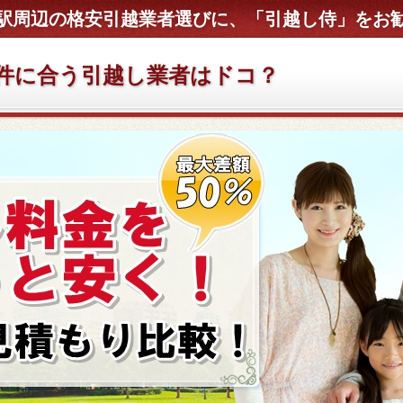
駅周辺の格安引越業者選びに、「引越し侍」をお
件に合う引越し業者はドコ？