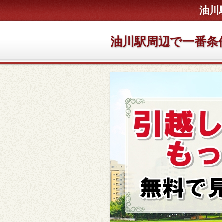
油川
油川駅周辺で一番条